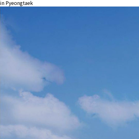
in Pyeongtaek