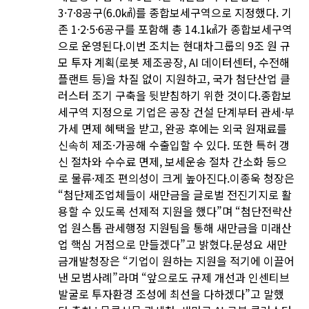
3·7·8공구(6.0㎢)를 종합보세구역으로 지정했다. 기
존 1·2·5·6공구를 포함해 총 14.1㎢가 종합보세구역
으로 운영된다.이번 조치는 현대차그룹의 9조 원 규
모 투자 계획(로봇 제조공장, AI 데이터센터, 수전해
플랜트 등)을 차질 없이 지원하고, 국가 첨단산업 클
러스터 조기 구축을 뒷받침하기 위한 것이다.종합보
세구역 지정으로 기업은 공장 건설 단계부터 관세·부
가세 면제 혜택을 받고, 완공 후에는 외국 원재료를
신속히 제조·가공해 수출입할 수 있다. 또한 특허 갱
신 절차와 수수료 면제, 보세운송 절차 간소화 등으
로 물류·제조 편의성이 크게 높아진다.이종욱 청장은
“첨단제조업체들이 새만금을 글로벌 전진기지로 활
용할 수 있도록 선제적 지원을 했다”며 “첨단전략산
업 원스톱 관세행정 지원팀을 통해 새만금을 미래산
업 핵심 거점으로 만들겠다”고 밝혔다.문성요 새만
금개발청장은 “기업이 원하는 지원을 적기에 이끌어
낸 모범사례”라며 “앞으로도 규제 개선과 인센티브
발굴로 투자환경 조성에 최선을 다하겠다”고 말했